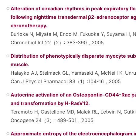
Alteration of circadian rhythms in peak expiratory f
following nighttime transdermal β2-adrenoceptor ag
chronotherapy.
Burioka N, Miyata M, Endo M, Fukuoka Y, Suyama H, N
Chronobiol Int 22（2）: 383-390，2005
Distribution of phenotypically disparate myocyte su
muscle.
Halayko AJ, Stelmack GL, Yamasaki A, McNeill K, Unru
Can J Physiol Pharmacol 83（1）:104-16，2005
Autocrine activation of an Osteopontin-CD44-Rac p
and transformation by H-RasV12.
Teramoto H, Castellone MD, Malek RL, Letwin N, Gutk
Oncogene 24（3）: 489-501，2005
Approximate entropy of the electroencephalogram i