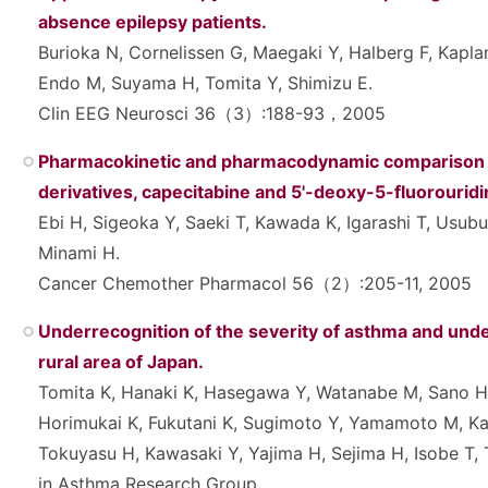
absence epilepsy patients.
Burioka N, Cornelissen G, Maegaki Y, Halberg F, Kapla
Endo M, Suyama H, Tomita Y, Shimizu E.
Clin EEG Neurosci 36（3）:188-93，2005
Pharmacokinetic and pharmacodynamic comparison o
derivatives, capecitabine and 5'-deoxy-5-fluorour
Ebi H, Sigeoka Y, Saeki T, Kawada K, Igarashi T, Usubu
Minami H.
Cancer Chemother Pharmacol 56（2）:205-11, 2005
Underrecognition of the severity of asthma and unde
rural area of Japan.
Tomita K, Hanaki K, Hasegawa Y, Watanabe M, Sano H, I
Horimukai K, Fukutani K, Sugimoto Y, Yamamoto M, Kato
Tokuyasu H, Kawasaki Y, Yajima H, Sejima H, Isobe T, 
in Asthma Research Group.