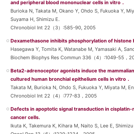
and peripheral blood mononuclear cells in vitro．
Burioka N, Takata M, Okano Y, Ohdo S, Fukuoka Y, Mi
Suyama H, Shimizu E.
Chronobiol Int 22（3）:585-90, 2005
Dexamethasone inhibits phosphorylation of histone H
Hasegawa Y, Tomita K, Watanabe M, Yamasaki A, Sano 
Biochem Biophys Res Commun 336（4）:1049-55，2
Beta2-adrenoceptor agonists induce the mammalia
cultured human bronchial epithelium cells in vitro．
Takata M, Burioka N, Ohdo S, Fukuoka Y, Miyata M, E
Chronobiol Int 22（4）:777-83，2005
Defects in apoptotic signal transduction in cisplatin-
cancer cells.
Ikuta K, Takemura K, Kihara M, Naito S, Lee E, Shimizu