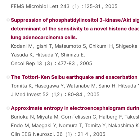
FEMS Microbiol Lett 243（1）: 125-31，2005
Suppression of phosphatidylinositol 3-kinase/Akt sig
determinant of the sensitivity to a novel histone dea
lung adenocarcinoma cells.
Kodani M, Igishi T, Matsumoto S, Chikumi H, Shigeoka 
Yasuda K, Hitsuda Y, Shimizu E.
Oncol Rep 13（3）: 477-83，2005
The Tottori-Ken Seibu earthquake and exacerbation 
Tomita K, Hasegawa Y, Watanabe M, Sano H, Hitsuda Y
J Med Invest 52（1,2）: 80-84，2005
Approximate entropy in electroencephalogram durin
Burioka N, Miyata M, Corn´elissen G, Halberg F, Take
Endo M, Maegaki Y, Nomura T, Tomita Y, Nakashima K,
Clin EEG Neurosci. 36（1）: 21-4，2005