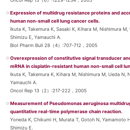
Oncol Rep 13（6）:1229-1234，2005
Expression of multidrug resistance proteins and accu
human non-small cell lung cancer cells.
Ikuta K, Takemura K, Sasaki K, Kihara M, Nishimura M, 
Shimizu E, Yamauchi A.
Biol Pharm Bull 28（4）:707-712，2005
Overexpression of constitutive signal transducer and 
mRNA in cisplatin-resistant human non-small cell lun
Ikuta K, Takemura K, Kihara M, Nishimura M, Ueda N, N
Yamauchi A.
Oncol Rep 13（2）:217-222，2005
Measurement of Pseudomonas aeruginosa multidrug
quantitative real-time polymerase chain reaction.
Yoneda K, Chikumi H, Murata T, Gotoh N, Yamamoto H, 
Shimizu E.