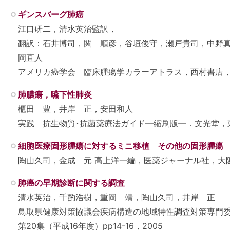
ギンスバーグ肺癌
江口研二，清水英治監訳，
翻訳：石井博司，関 順彦，谷垣俊守，瀬戸貴司，中野
岡直人
アメリカ癌学会 臨床腫瘍学カラーアトラス，西村書店，東
肺膿瘍，嚥下性肺炎
櫃田 豊，井岸 正，安田和人
実践 抗生物質･抗菌薬療法ガイド―縮刷版―．文光堂，東京，
細胞医療固形腫瘍に対するミニ移植 その他の固形腫瘍
陶山久司，金成 元 高上洋一編，医薬ジャーナル社，大阪，2
肺癌の早期診断に関する調査
清水英治，千酌浩樹，重岡 靖，陶山久司，井岸 正
鳥取県健康対策協議会疾病構造の地域特性調査対策専門
第20集（平成16年度）pp14-16，2005