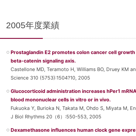
2005年度業績
Prostaglandin E2 promotes colon cancer cell growt
beta-catenin signaling axis.
Castellone MD, Teramoto H, Williams BO, Druey KM an
Science 310 (5753):1504?10, 2005
Glucocorticoid administration increases hPer1 mRNA
blood mononuclear cells in vitro or in vivo.
Fukuoka Y, Burioka N, Takata M, Ohdo S, Miyata M, En
J Biol Rhythms 20（6）:550-553, 2005
Dexamethasone influences human clock gene express